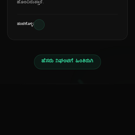
ಹೊಂದಿರುತ್ತಾರೆ.
ಹಂಚಿಕೊಳ್ಳಿ:
ಹೆಸರು ನಿಘಂಟಿಗೆ ಹಿಂತಿರುಗಿ
ನ
ಕನ್ನಡ ನುಡಿ
ಕನ್ನಡ ಭಾಷೆ, ಸಂಸ್ಕೃತಿ ಮತ್ತು ಸಾಮಾನ್ಯ ಜ್ಞಾನದ ಡಿಜಿಟಲ್ ಆರ್ಕೈವ್