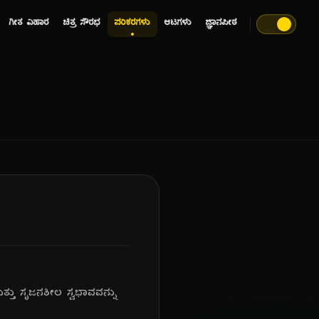
ಗೀತ ವಿಹಾರ
ಚಿತ್ರ ಸೌರಭ
ಪರಿಕರಗಳು
ಆಟಗಳು
ಜ್ಞಾನಪೀಠ
್ತು ಸೃಜನಶೀಲ ಸ್ವಭಾವವನ್ನು