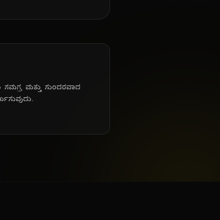
ಒಂದು ಸಮಗ್ರ ಮತ್ತು ಸುಂದರವಾದ
್ಮಿಸುವುದು.