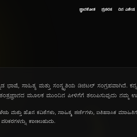
ಜ್ಞಾನಕೋಶ
ಪ್ರಚಲಿತ
ದಿನ ವಿಶೇಷ
ನ್ನಡ ಭಾಷೆ, ಸಾಹಿತ್ಯ ಮತ್ತು ಸಂಸ್ಕೃತಿಯ ಡಿಜಿಟಲ್ ಸಂಗ್ರಹವಾಗಿದೆ. ಕ
ಂತ್ರಜ್ಞಾನದ ಮೂಲಕ ಮುಂದಿನ ಪೀಳಿಗೆಗೆ ತಲುಪಿಸುವುದು ನಮ್ಮ ಉದ
ಹಳೆಯ ಮತ್ತು ಹೊಸ ಕವಿತೆಗಳು, ಸಾಹಿತ್ಯ ಚರ್ಚೆಗಳು, ಐತಿಹಾಸಿಕ ಮಾಹಿತ
ವಿಧ ಪರಿಕರಗಳನ್ನು ಕಾಣಬಹುದು.