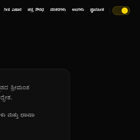
ಗೀತ ವಿಹಾರ
ಚಿತ್ರ ಸೌರಭ
ಪರಿಕರಗಳು
ಆಟಗಳು
ಜ್ಞಾನಪೀಠ
ನ್ನಡದ ಶ್ರೀಮಂತ
್ದೇಶ.
ಿಗಳು ಮತ್ತು ಭಾಷಾ