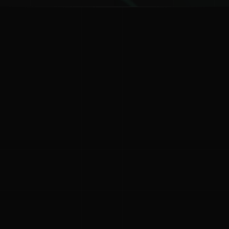
ನ
ಕನ್ನಡ ನುಡಿ
ಕನ್ನಡ ಭಾಷೆ, ಸಂಸ್ಕೃತಿ ಮತ್ತು ಸಾಮಾನ್ಯ ಜ್ಞಾನದ ಡಿಜಿಟಲ್ ಆರ್ಕೈವ್
ಜ್ಞಾನಕೋಶ
ಚಿತ್ರ ಸೌರಭ