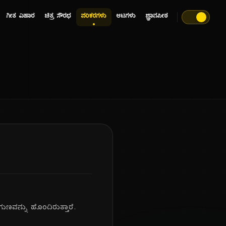
ಗೀತ ವಿಹಾರ
ಚಿತ್ರ ಸೌರಭ
ಪರಿಕರಗಳು
ಆಟಗಳು
ಜ್ಞಾನಪೀಠ
ುಣವನ್ನು ಹೊಂದಿರುತ್ತಾರೆ.