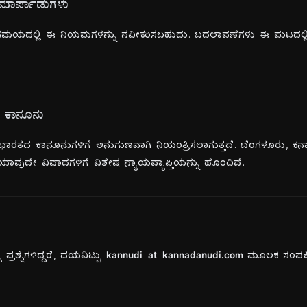
ಾರ್ಪಾಡುಗಳು
ಯದಲ್ಲಿ ಈ ನಿಯಮಗಳನ್ನು ನವೀಕರಿಸಬಹುದು. ಬದಲಾವಣೆಗಳು ಈ ಪುಟದಲ್ಲಿ 
ವ ಕಾನೂನು
ಾರತದ ಕಾನೂನುಗಳಿಗೆ ಅನುಗುಣವಾಗಿ ನಿಯಂತ್ರಿಸಲಾಗುತ್ತದೆ. ಬೆಂಗಳೂರು, ಕರ
ವುದೇ ವಿವಾದಗಳಿಗೆ ವಿಶೇಷ ನ್ಯಾಯವ್ಯಾಪ್ತಿಯನ್ನು ಹೊಂದಿವೆ.
್ರಶ್ನೆಗಳಿದ್ದರೆ, ದಯವಿಟ್ಟು
kannudi at kannadanudi.com
ಮೂಲಕ ಸಂಪರ್ಕ