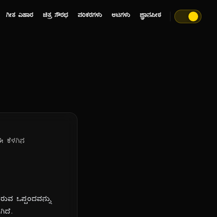
ಗೀತ ವಿಹಾರ
ಚಿತ್ರ ಸೌರಭ
ಪರಿಕರಗಳು
ಆಟಗಳು
ಜ್ಞಾನಪೀಠ
ಈ ಕೆಳಗಿನ
ರುವ ಒಪ್ಪಂದವನ್ನು
ಿದೆ.