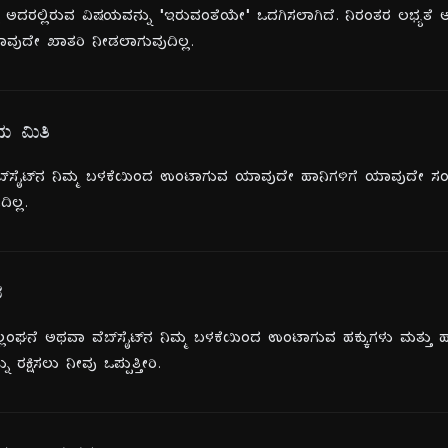
್ತು ಅದರಲ್ಲಿರುವ ವಿಷಯವನ್ನು "ಇರುವಂತೆಯೇ" ಒದಗಿಸಲಾಗಿದೆ. ನಿರಂತರ ಲಭ್ಯ
ಾವುದೇ ಖಾತರಿ ನೀಡಲಾಗುವುದಿಲ್ಲ.
ಯ ಮಿತಿ
ವೆಬ್‌ಸೈಟ್‌ನ ನಿಮ್ಮ ಬಳಕೆಯಿಂದ ಉಂಟಾಗುವ ಯಾವುದೇ ಹಾನಿಗಳಿಗೆ ಯಾವುದೇ ಸಂದ
ಿಲ್ಲ.
ರ
ಘನೆ ಅಥವಾ ವೆಬ್‌ಸೈಟ್‌ನ ನಿಮ್ಮ ಬಳಕೆಯಿಂದ ಉಂಟಾಗುವ ಹಕ್ಕುಗಳು ಮತ್ತು ಹ
ು ರಕ್ಷಿಸಲು ನೀವು ಒಪ್ಪುತ್ತೀರಿ.