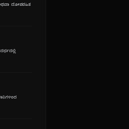
ತೆ ಅಥವಾ ದೋಷರಹಿತ
ರ್ಭದಲ್ಲಿ
ಾನಿಗಳಿಂದ