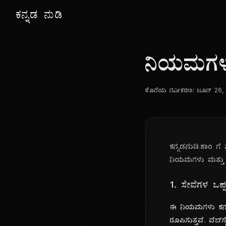
ಕನ್ನಡ ನುಡಿ
ನಿಯಮಗಳು
ಕೊನೆಯ ನವೀಕರಣ: ಜೂನ್ 26,
ಕನ್ನಡನುಡಿ.ಕಾಂ ಗ
ನಿಯಮಗಳು ಮತ್ತು ಷರತ
1. ಸೇವೆಗಳ ಒಪ್
ಈ ನಿಯಮಗಳು ಕನ್ನಡ
ರೂಪಿಸುತ್ತವೆ. ವೆಬ್