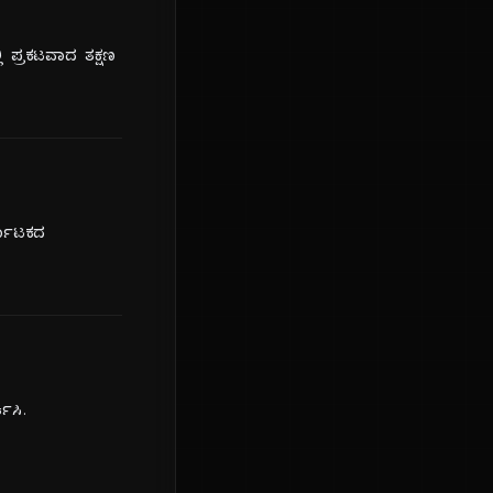
ಪ್ರಕಟವಾದ ತಕ್ಷಣ
್ನಾಟಕದ
ಿಸಿ.