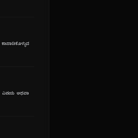
ು ಕಾಪಾಡಿಕೊಳ್ಳುವ
್‌ಗಳ ವಿಷಯ ಅಥವಾ