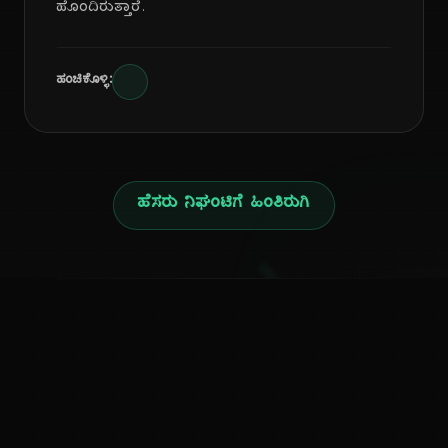
ಹೊಂದಿರುತ್ತಾರೆ.
ಹಂಚಿಕೊಳ್ಳಿ:
ಹೆಸರು ನಿಘಂಟಿಗೆ ಹಿಂತಿರುಗಿ
ನ
ಕನ್ನಡ ನುಡಿ
ಕನ್ನಡ ಭಾಷೆ, ಸಂಸ್ಕೃತಿ ಮತ್ತು ಸಾಮಾನ್ಯ ಜ್ಞಾನದ ಡಿಜಿಟಲ್ ಆರ್ಕೈವ್