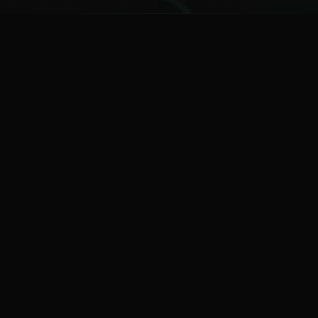
ನ
ಕನ್ನಡ ನುಡಿ
ಕನ್ನಡ ಭಾಷೆ, ಸಂಸ್ಕೃತಿ ಮತ್ತು ಸಾಮಾನ್ಯ ಜ್ಞಾನದ ಡಿಜಿಟಲ್ ಆರ್ಕೈವ್
ಜ್ಞಾನಕೋಶ
ಚಿತ್ರ ಸೌರಭ