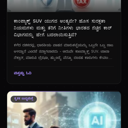
ಕಾಂಪ್ಯಾಕ್ಟ್ SUV ಯುಗದ ಅಂತ್ಯವೇ? ಹೊಸ ಸುರಕ್ಷತಾ
ನಿಯಮಗಳು ಮತ್ತು ತೆರಿಗೆ ನೀತಿಗಳು ಭಾರತದ ನೆಚ್ಚಿನ ಕಾರ್
ವಿಭಾಗವನ್ನು ಹೇಗೆ ಬದಲಾಯಿಸುತ್ತಿವೆ?
ಕಳೆದ ದಶಕದಲ್ಲಿ, ಭಾರತೀಯ ವಾಹನ ಮಾರುಕಟ್ಟೆಯನ್ನು ಒಬ್ಬನೇ ಒಬ್ಬ ರಾಜ
ಆಳಿದ್ದಾನೆ ಎಂದರೆ ತಪ್ಪಾಗಲಾರದು - ಅದುವೇ ಕಾಂಪ್ಯಾಕ್ಟ್ SUV. ಟಾಟಾ
ನೆಕ್ಸಾನ್, ಮಾರುತಿ ಬ್ರೆಝಾ, ಹ್ಯುಂಡೈ ವೆನ್ಯೂ ದಂತಹ ಕಾರುಗಳು ಕೇವಲ
ವಾಹನಗಳಾಗಿ ಉಳಿದಿಲ್ಲ, ಬದಲಿಗೆ ಅವು ಭಾರತೀಯ ಮಧ್ಯಮ ವರ್ಗದ
ಆಕಾಂಕ್ಷೆಗಳ ಸಂಕೇತವಾಗಿವೆ. SUV ಯ ಗತ್ತು, ಹ್ಯಾಚ್‌ಬ್ಯಾಕ್‌ನ ಚುರುಕುತನ
ಮತ್ತಷ್ಟು ಓದಿ
ಮತ್ತು ಕೈಗೆಟಕುವ ಬೆಲೆ - ಈ ಮೂರು ಅಂಶಗಳ ಅದ್ಭುತ ಮಿಶ್ರಣವು ಈ
ವಿಭಾಗವನ್ನು ಭಾರತದ ಅತ್ಯಂತ ಜನಪ್ರಿಯ ಮತ್ತು ಸ್ಪರ್ಧಾತ್ಮಕ ವಿಭಾಗವನ್ನಾಗಿ
ಮಾಡಿದೆ. ಈ ಕಾರುಗಳ ಯಶಸ್ಸಿನ ಹಿಂದಿನ ರಹಸ್ಯವೆಂದರೆ, ನಾಲ್ಕು
ಮೀಟರ್‌ಗಿಂತ ಕಡಿಮೆ ಉದ್ದವಿದ್ದ ಕಾರಣ ಅವುಗಳಿಗೆ ಸಿಗುತ್ತಿದ್ದ ತೆರಿಗೆ
ಕೃತಕ ಬುದ್ಧಿಮತ್ತೆ
ವಿನಾಯಿತಿ.