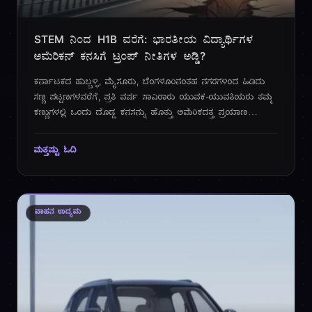
STEM ನಿಂದ H1B ವರೆಗೆ: ಭಾರತೀಯ ವಿದ್ಯಾರ್ಥಿಗಳ
ಅಮೆರಿಕನ್ ಕನಸಿಗೆ ಟ್ರಂಪ್ ನೀತಿಗಳ ಅಡ್ಡಿ?
ಕರ್ನಾಟಕದ ಹುಬ್ಬಳ್ಳಿ, ಮೈಸೂರು, ಬೆಂಗಳೂರಿನಂತಹ ನಗರಗಳಿಂದ ಹಿಡಿದು
ಸಣ್ಣ ಪಟ್ಟಣಗಳವರೆಗೆ, ಪ್ರತಿ ವರ್ಷ ಸಾವಿರಾರು ಯುವಕ-ಯುವತಿಯರು ತಮ್ಮ
ಕಣ್ಣುಗಳಲ್ಲಿ ಒಂದು ದೊಡ್ಡ ಕನಸನ್ನು ಹೊತ್ತು ಅಮೆರಿಕದತ್ತ ಪ್ರಯಾಣ
ಬೆಳೆಸುತ್ತಾರೆ. ಅತ್ಯುತ್ತಮ ಶಿಕ್ಷಣ, ಜಾಗತಿಕ ಮಟ್ಟದ ಅನುಭವ ಮತ್ತು ಉಜ್ವಲ
ಭವಿಷ್ಯವನ್ನು ರೂಪಿಸಿಕೊಳ್ಳುವ ಈ ಕನಸಿಗೆ ಇರುವ ಚಿನ್ನದ ದಾರಿಯೇ STEM
ಮತ್ತಷ್ಟು ಓದಿ
ಕಾರ್ಯಕ್ರಮಗಳು. ಆದರೆ, 2025ರ ಆಗಸ್ಟ್ ತಿಂಗಳ ಹೊತ್ತಿಗೆ, ಅಮೆರಿಕದ
ರಾಜಕೀಯ ವಾತಾವರಣದಲ್ಲಿ ಆಗುತ್ತಿರುವ ಬದಲಾವಣೆಗಳು, ವಿಶೇಷವಾಗಿ
ಮಾಜಿ ಅಧ್ಯಕ್ಷ ಡೊನಾಲ್ಡ್ ಟ್ರಂಪ್ ಅವರ ಸಂಭಾವ್ಯ ನೀತಿಗಳು, ಈ ಕನಸಿನ
ಹಾದಿಯಲ್ಲಿ ಒಂದು ದೊಡ್ಡ ಅನಿಶ್ಚಿತತೆಯ ಕಾರ್ಮೋಡವನ್ನು ಸೃಷ್ಟಿಸಿವೆ.
ವಾಹನ ಉದ್ಯಮ