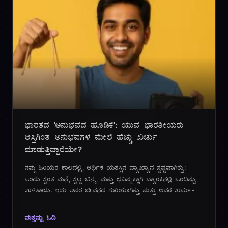
ಪ್ರ
ಭಾರತದ 'ಅನುಭವದ ಹೂಡಿಕೆ': ಯುವ ಭಾರತೀಯರು
ಆಸ್ತಿಗಿಂತ ಅನುಭವಗಳ ಮೇಲೆ ಹೆಚ್ಚು ಖರ್ಚು
ಮಾಡುತ್ತಿದ್ದಾರೆಯೇ?
ನಮ್ಮ ಹಿರಿಯರ ಕಾಲದಲ್ಲಿ, ಆರ್ಥಿಕ ಯಶಸ್ಸಿನ ವ್ಯಾಖ್ಯಾನ ಸ್ಪಷ್ಟವಾಗಿತ್ತು:
ಒಂದು ಸ್ವಂತ ಮನೆ, ಸ್ವಲ್ಪ ಚಿನ್ನ, ಮತ್ತು ಭವಿಷ್ಯಕ್ಕಾಗಿ ಬ್ಯಾಂಕಿನಲ್ಲಿ ಒಂದಿಷ್ಟು
ಉಳಿತಾಯ. ಇದು ಅವರ ಜೀವನದ ಗುರಿಯಾಗಿತ್ತು ಮತ್ತು ಅವರ ಖರ್ಚು-
ವೆಚ್ಚಗಳ ಪ್ರತಿಯೊಂದು ನಿರ್ಧಾರವನ್ನೂ ಇದೇ ಆಲೋಚನೆ ರೂಪಿಸುತ್ತಿತ್ತು.
ಆದರೆ, 2025 ರ ಆಗಸ್ಟ್ ತಿಂಗಳ ಹೊತ್ತಿಗೆ, ಭಾರತದ ಯುವ ಪೀಳಿಗೆ -
ಮತ್ತಷ್ಟು ಓದಿ
ಮಿಲೆನಿಯಲ್‌ಗಳು ಮತ್ತು ಜೆನ್-ಝಡ್ - ಈ ಸಾಂಪ್ರದಾಯಿಕ ಆರ್ಥಿಕ