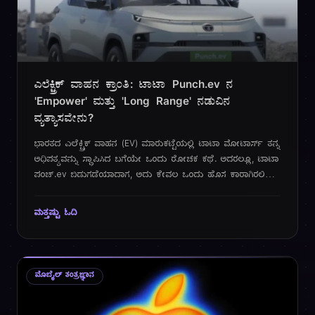
ಎಲೆಕ್ಟ್ರಿಕ್ ವಾಹನ ಕ್ರಾಂತಿ: ಟಾಟಾ Punch.ev ನ
'Empower' ಮತ್ತು 'Long Range' ನಡುವಿನ
ವ್ಯತ್ಯಾಸವೇನು?
ಭಾರತದ ಎಲೆಕ್ಟ್ರಿಕ್ ವಾಹನ (EV) ಮಾರುಕಟ್ಟೆಯಲ್ಲಿ ಟಾಟಾ ಮೋಟಾರ್ಸ್ ತನ್ನ
ಅಧಿಪತ್ಯವನ್ನು ಸ್ಥಾಪಿಸಿದ ಬಗೆಯೇ ಒಂದು ರೋಚಕ ಕಥೆ. ಅದರಲ್ಲೂ, ಟಾಟಾ
ಪಂಚ್.ev ಬಿಡುಗಡೆಯಾದಾಗ, ಅದು ಕೇವಲ ಒಂದು ಹೊಸ ಕಾರಾಗಿರಲಿಲ್ಲ;
ಅದೊಂದು ಕ್ರಾಂತಿಯ ಸಂಕೇತವಾಗಿತ್ತು. ಕೈಗೆಟುಕುವ ಬೆಲೆಯಲ್ಲಿ ಒಂದು
ದೃಢವಾದ, ಸುರಕ್ಷಿತ ಮತ್ತು ಆಕರ್ಷಕ ಎಲೆಕ್ಟ್ರಿಕ್ SUV ಯನ್ನು ನೀಡುವ
ಮತ್ತಷ್ಟು ಓದಿ
ಮೂಲಕ, ಟಾಟಾ ಲಕ್ಷಾಂತರ ಭಾರತೀಯರ EV ಕನಸನ್ನು ನನಸು ಮಾಡಿತ್ತು.
ಆದರೆ, ತಂತ್ರಜ್ಞಾನದ ಜಗತ್ತು ನಿಂತ ನೀರಲ್ಲ. ಮಾರುಕಟ್ಟೆಯಲ್ಲಿ ಹೆಚ್ಚುತ್ತಿರುವ
ಸ್ಪರ್ಧೆ ಮತ್ತು ಗ್ರಾಹಕರ ಬದಲಾಗುತ್ತಿರುವ ನಿರೀಕ್ಷೆಗಳಿಗೆ ಸ್ಪಂದಿಸುವುದು
ಯಶಸ್ಸಿನ ಮೂಲಮಂತ್ರ.
ಮೊಬೈಲ್ ತಂತ್ರಜ್ಞಾನ