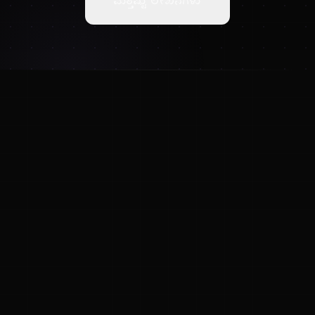
ಮತ್ತಷ್ಟು ಲೇಖನಗಳು
ಕನ್ನಡ ನುಡಿ
ಕನ್ನಡ ಭಾಷೆ, ಸಂಸ್ಕೃತಿ ಮತ್ತು ಸಾಮಾನ್ಯ ಜ್ಞಾನದ ಡಿಜಿಟಲ್ ಆರ್ಕೈವ್