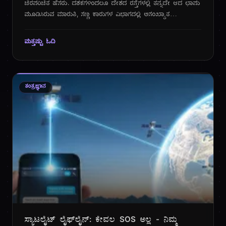
ಚಿರಪರಿಚಿತ ಹೆಸರು. ದಶಕಗಳಿಂದಲೂ ದೇಶದ ರಸ್ತೆಗಳಲ್ಲಿ ತನ್ನದೇ ಆದ ಛಾಪು
ಮೂಡಿಸಿರುವ ಮಾರುತಿ, ಸಣ್ಣ ಕಾರುಗಳ ವಿಭಾಗದಲ್ಲಿ ಅಸಂಖ್ಯಾತ
ಕುಟುಂಬಗಳ ವಿಶ್ವಾಸ ಗಳಿಸಿದೆ. ಆದರೆ, ವಿದ್ಯುತ್ ವಾಹನಗಳ (EV) ಯುಗದಲ್ಲಿ
ಇದುವರೆಗೂ ಮಾರುತಿ ಸುಜುಕಿ ಒಂದು ಪ್ರಮುಖ ಹೆಜ್ಜೆಯನ್ನು ಇಟ್ಟಿರಲಿಲ್ಲ.
ಮತ್ತಷ್ಟು ಓದಿ
ಈಗ, ಆ ಸಮಯ ಬಂದಿದೆ. 2025 ರ ಸೆಪ್ಟೆಂಬರ್ ತಿಂಗಳಲ್ಲಿ, ಮಾರುತಿ
ಸುಜುಕಿ ತನ್ನ ಮೊದಲ ಮುಖ್ಯವಾಹಿನಿಯ ಎಲೆಕ್ಟ್ರಿಕ್ SUV ಯನ್ನು, ಮಾರುತಿ
ಸುಜುಕಿ ಇ-ವಿಟಾರಾ (Maruti Suzuki e-Vitara) ಅನ್ನು ಬಿಡು𝐠ಡೆ
ಮಾಡಲು ಸಜ್ಜಾಗಿದೆ. ಇದು ಮಾರುತಿಯ ಇತಿಹಾಸದಲ್ಲಿ ಒಂದು ಹೊಸ
ತಂತ್ರಜ್ಞಾನ
ಅಧ್ಯಾಯವನ್ನು ತೆರೆಯಲಿದೆ ಮತ್ತು ಭಾರತದ EV ಮಾರುಕಟ್ಟೆಯಲ್ಲಿ ಹೊಸ
ಅಲೆಗಳನ್ನು ಸೃಷ್ಟಿಸಲಿದೆ. ಈ ಬ್ಲಾಗ್ ಪೋಸ್ಟ್‌ನಲ್ಲಿ, ನಾವು ಮಾರುತಿ ಸುಜುಕಿಯ
ಅಧಿಕೃತ NEXA ವೆಬ್‌ಸೈಟ್‌ನಲ್ಲಿ ಲಭ್ಯವಿರುವ ಮಾಹಿತಿಯ ಆಧಾರದ ಮೇಲೆ,
ಈ ಹೊಸ ಎಲೆಕ್ಟ್ರಿಕ್ SUV ಯನ್ನು ಆಳವಾಗಿ ವಿಶ್ಲೇಷಿಸೋಣ.
ಸ್ಯಾಟಲೈಟ್ ಲೈಫ್‌ಲೈನ್: ಕೇವಲ SOS ಅಲ್ಲ - ನಿಮ್ಮ