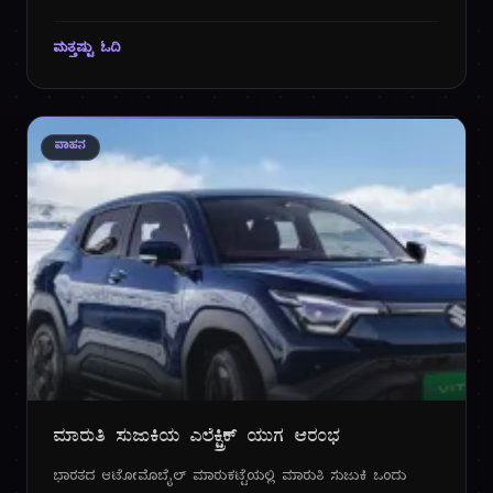
ಅಥವಾ ಚಹಾದ ಸಹಾಯವಿಲ್ಲದೆ ಕೆಲಸ ಮಾಡಲು ಸಾಧ್ಯವಾಗುತ್ತಿಲ್ಲವೇ? ಈ
ಅನುಭವಗಳು ಕೇವಲ ನಿಮ್ಮೊಬ್ಬರದ್ದಲ್ಲ. 2025 ರ ಆಗಸ್ಟ್ ತಿಂಗಳ ಹೊತ್ತಿಗೆ,
ಮತ್ತಷ್ಟು ಓದಿ
ಭಾರತವು ಒಂದು ಮೌನವಾದ ಆದರೆ ಗಂಭೀರವಾದ ಸಾಂಕ್ರಾಮಿಕದ
ಹಿಡಿತದಲ್ಲಿದೆ - ಅದುವೇ ನಿದ್ರಾ ಬಿಕ್ಕಟ್ಟು (Sleep Crisis).
ವಾಹನ
ಮಾರುತಿ ಸುಜುಕಿಯ ಎಲೆಕ್ಟ್ರಿಕ್ ಯುಗ ಆರಂಭ
ಭಾರತದ ಆಟೋಮೊಬೈಲ್ ಮಾರುಕಟ್ಟೆಯಲ್ಲಿ ಮಾರುತಿ ಸುಜುಕಿ ಒಂದು