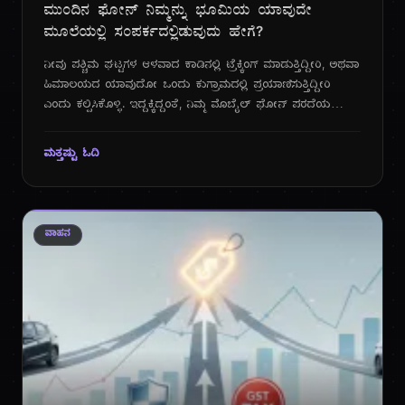
ಮುಂದಿನ ಫೋನ್ ನಿಮ್ಮನ್ನು ಭೂಮಿಯ ಯಾವುದೇ
ಮೂಲೆಯಲ್ಲಿ ಸಂಪರ್ಕದಲ್ಲಿಡುವುದು ಹೇಗೆ?
ನೀವು ಪಶ್ಚಿಮ ಘಟ್ಟಗಳ ಆಳವಾದ ಕಾಡಿನಲ್ಲಿ ಟ್ರೆಕ್ಕಿಂಗ್ ಮಾಡುತ್ತಿದ್ದೀರಿ, ಅಥವಾ
ಹಿಮಾಲಯದ ಯಾವುದೋ ಒಂದು ಕುಗ್ರಾಮದಲ್ಲಿ ಪ್ರಯಾಣಿಸುತ್ತಿದ್ದೀರಿ
ಎಂದು ಕಲ್ಪಿಸಿಕೊಳ್ಳಿ. ಇದ್ದಕ್ಕಿದ್ದಂತೆ, ನಿಮ್ಮ ಮೊಬೈಲ್ ಫೋನ್ ಪರದೆಯ
ಮೇಲೆ ಆ ಭಯಾನಕ ಪದಗಳು ಕಾಣಿಸುತ್ತವೆ: "ನೋ ಸಿಗ್ನಲ್" ಅಥವಾ
"ತುರ್ತು ಕರೆಗಳು ಮಾತ್ರ". ಈ ಒಂದು ಸಣ್ಣ ವಾಕ್ಯವು ನಮ್ಮನ್ನು ಹೊರಗಿನ
ಮತ್ತಷ್ಟು ಓದಿ
ಪ್ರಪಂಚದಿಂದ ಸಂಪೂರ್ಣವಾಗಿ ಕಡಿತಗೊಳಿಸಿ, ಒಂದು ರೀತಿಯ
ಅಸಹಾಯಕತೆಯನ್ನು ಸೃಷ್ಟಿಸುತ್ತದೆ. ದಶಕಗಳಿಂದ, ಮೊಬೈಲ್ ಟವರ್‌ಗಳ
ವ್ಯಾಪ್ತಿಯೇ ನಮ್ಮ ಸಂಪರ್ಕದ ಗಡಿಯಾಗಿತ್ತು. ಆದರೆ, 2025 ರ ಈ ಹೊತ್ತಿಗೆ,
ಆ ಗಡಿಗಳು ಅಳಿಸಿಹೋಗುವ ಒಂದು ದೊಡ್ಡ ತಾಂತ್ರಿಕ ಕ್ರಾಂತಿಯ ಹೊಸ್ತಿಲಲ್ಲಿ
ವಾಹನ
ನಾವಿದ್ದೇವೆ.