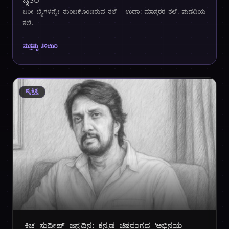
ಬೈತಲೆ
ಬರೀ ಬೈಗಳನ್ನೇ ತುಂಬಿಕೊಂಡಿರುವ ತಲೆ - ಉದಾ: ಮಾಸ್ತರರ ತಲೆ, ಮಡದಿಯ
ತಲೆ.
ಮತ್ತಷ್ಟು ತಿಳಿಯಿರಿ
ವ್ಯಕ್ತಿತ್ವ
ಕಿಚ್ಚ ಸುದೀಪ್ ಜನ್ಮದಿನ: ಕನ್ನಡ ಚಿತ್ರರಂಗದ 'ಅಭಿನಯ