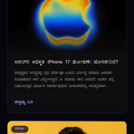
ಆಪಲ್‌ನ ಅಧಿಕೃತ iPhone 17 ಘೋಷಣೆ: ಹೊಸತೇನಿದೆ?
ತಂತ್ರಜ್ಞಾನ ಜಗತ್ತಿನಲ್ಲಿ ಪ್ರತಿ ವರ್ಷವೂ ಒಂದು ನಿರ್ದಿಷ್ಟ ಸಮಯ ಬಂದಾಗ
ಕುತೂಹಲದ ಅಲೆ ಎದ್ದೇಳುತ್ತದೆ. ಆ ಸಮಯ ಈಗ ಬಂದಿದೆ. ಆಪಲ್ ತನ್ನ
ಬಹುನಿರೀಕ್ಷಿತ ವಾರ್ಷಿಕ ಕಾರ್ಯಕ್ರಮದ ದಿನಾಂಕವನ್ನು ಅಧಿಕೃತವಾಗಿ
ಪ್ರಕಟಿಸಿದೆ. ಸೆಪ್ಟೆಂಬರ್ 9, 2025 ರಂದು, ಕ್ಯುಪರ್ಟಿನೊದಲ್ಲಿರುವ ಸ್ಟೀವ್
ಜಾಬ್ಸ್ ಥಿಯೇಟರ್‌ನಿಂದ ನೇರಪ್ರಸಾರವಾಗಲಿರುವ ಈ ಕಾರ್ಯಕ್ರಮದ ಆಹ್ವಾನ
ಮತ್ತಷ್ಟು ಓದಿ
ಪತ್ರಿಕೆ ಈಗ ಜಗತ್ತಿನಾದ್ಯಂತ ಟೆಕ್ ಉತ್ಸಾಹಿಗಳ ಮೊಬೈಲ್ ಸ್ಕ್ರೀನ್‌ಗಳನ್ನು
ಬೆಳಗುತ್ತಿದೆ.
ಸಮಾಜ