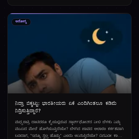
ಸೂತ್ರವನ್ನು ಪ್ರಶ್ನಿಸುತ್ತಿದ್ದಾರೆ. ಅವರಿಗೀಗ ಹೊಸದೊಂದು ಮಂತ್ರವಿದೆ:
"ಅನುಭವದ ಹೂಡಿಕೆ", ಅಂದರೆ ಸ್ಮರಣೀಯ ಕ್ಷಣಗಳ ಮೇಲಿನ ಖರ್ಚು.
ಆರೋಗ್ಯ
ನಿದ್ರಾ ಬಿಕ್ಕಟ್ಟು: ಭಾರತೀಯರು ಏಕೆ ಎಂದಿಗಿಂತಲೂ ಕಡಿಮೆ
ನಿದ್ರಿಸುತ್ತಿದ್ದಾರೆ?
ಮಧ್ಯರಾತ್ರಿ ದಾಟಿದರೂ ಕೈಯಲ್ಲಿರುವ ಸ್ಮಾರ್ಟ್‌ಫೋನ್‌ನ ನೀಲಿ ಬೆಳಕು ನಿಮ್ಮ
ಮುಖದ ಮೇಲೆ ಹೊಳೆಯುತ್ತಿದೆಯೇ? ಬೆಳಗಿನ ಜಾವದ ಅಲಾರಂ ಕರ್ಕಶವಾಗಿ
ಬಡಿದಾಗ, "ಇನ್ನೂ ಸ್ವಲ್ಪ ಹೊತ್ತು" ಎಂದು ಅನಿಸುತ್ತಿದೆಯೇ? ದಿನವಿಡೀ ಕಾಫಿ