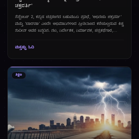
ಚಕ್ರವರ್ತಿ'
ಸೆಪ್ಟೆಂಬರ್ 2, ಕನ್ನಡ ಚಿತ್ರರಂಗದ ಬಹುಮುಖ ಪ್ರತಿಭೆ, 'ಅಭಿನಯ ಚಕ್ರವರ್ತಿ'
ಮತ್ತು 'ಬಾದ್‌ಷಾ' ಎಂದೇ ಅಭಿಮಾನಿಗಳಿಂದ ಪ್ರೀತಿಯಿಂದ ಕರೆಯಲ್ಪಡುವ ಕಿಚ್ಚ
ಸುದೀಪ್ ಅವರ ಜನ್ಮದಿನ. ನಟ, ನಿರ್ದೇಶಕ, ನಿರ್ಮಾಪಕ, ಚಿತ್ರಕಥೆಗಾರ,
ನಿರೂಪಕ ಮತ್ತು ಗಾಯಕರಾಗಿ ಭಾರತೀಯ ಚಿತ್ರರಂಗದಲ್ಲಿ ತಮ್ಮದೇ ಆದ
ವಿಶಿಷ್ಟ ಛಾಪು ಮೂಡಿಸಿರುವ ಸುದೀಪ್, ಕನ್ನಡದ ಗಡಿ ದಾಟಿ ರಾಷ್ಟ್ರಮಟ್ಟದಲ್ಲಿ
ಮತ್ತಷ್ಟು ಓದಿ
ಖ್ಯಾತಿ ಗಳಿಸಿದವರು.
ಶಿಕ್ಷಣ