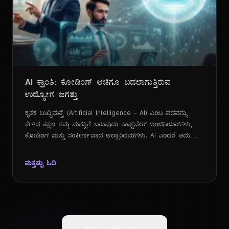
AI ಕ್ರಾಂತಿ: ಕೋಡಿಂಗ್ ಆಚೆಗೂ ಬದಲಾಗುತ್ತಿರುವ
ಉದ್ಯೋಗ ಜಗತ್ತು
ಕೃತಕ ಬುದ್ಧಿಮತ್ತೆ (Artificial Intelligence - AI) ಎಂಬ ಪದವನ್ನು
ಕೇಳಿದ ತಕ್ಷಣ ನಮ್ಮ ಮನಸ್ಸಿಗೆ ಬರುವುದು ಸಾಫ್ಟ್‌ವೇರ್ ಇಂಜಿನಿಯರ್‌ಗಳು,
ಕೋಡಿಂಗ್ ಮತ್ತು ಸಂಕೀರ್ಣವಾದ ಅಲ್ಗಾರಿದಮ್‌ಗಳು. AI ಎಂದರೆ ಅದು
ಕೇವಲ ತಂತ್ರಜ್ಞಾನ ಕ್ಷೇತ್ರದವರಿಗೆ ಸೀಮಿತವಾದ ವಿಷಯ ಎಂಬ ಭಾವನೆ
ಅನೇಕರಲ್ಲಿದೆ. ಆದರೆ, 2025 ರ ಆಗಸ್ಟ್ ತಿಂಗಳ ಹೊತ್ತಿಗೆ, ಈ ಕಲ್ಪನೆ
ಮತ್ತಷ್ಟು ಓದಿ
ಸಂಪೂರ್ಣವಾಗಿ ಬದಲಾಗಿದೆ. ChatGPT, Google Gemini ಯಂತಹ AI
ಆಧಾರಿತ ಚಾಟ್ ಸಾಧನಗಳು ಈಗ ಕೇವಲ ಕೋಡ್ ಬರೆಯಲು ಮಾತ್ರವಲ್ಲ,
ನಮ್ಮ ದೈನಂದಿನ ಜೀವನದ ಮತ್ತು ಕೆಲಸದ ಪ್ರತಿಯೊಂದು ಆಯಾಮವನ್ನೂ
ಪ್ರವೇಶಿಸಿವೆ.