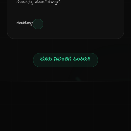
ಗುಣವನ್ನು ಹೊಂದಿರುತ್ತಾರೆ.
ಹಂಚಿಕೊಳ್ಳಿ:
ಹೆಸರು ನಿಘಂಟಿಗೆ ಹಿಂತಿರುಗಿ
ನ
ಕನ್ನಡ ನುಡಿ
ಕನ್ನಡ ಭಾಷೆ, ಸಂಸ್ಕೃತಿ ಮತ್ತು ಸಾಮಾನ್ಯ ಜ್ಞಾನದ ಡಿಜಿಟಲ್ ಆರ್ಕೈವ್