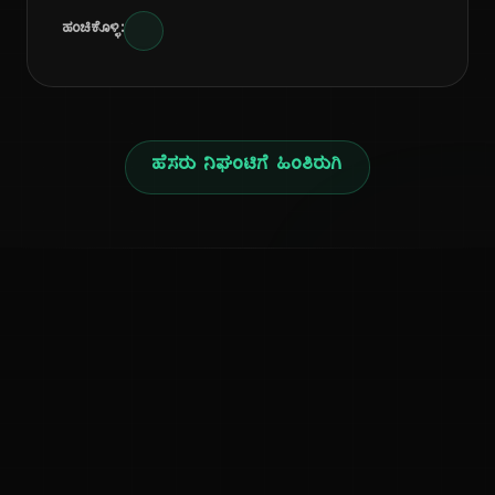
ಹಂಚಿಕೊಳ್ಳಿ:
ಹೆಸರು ನಿಘಂಟಿಗೆ ಹಿಂತಿರುಗಿ
ನ
ಕನ್ನಡ ನುಡಿ
ಕನ್ನಡ ಭಾಷೆ, ಸಂಸ್ಕೃತಿ ಮತ್ತು ಸಾಮಾನ್ಯ ಜ್ಞಾನದ ಡಿಜಿಟಲ್ ಆರ್ಕೈವ್