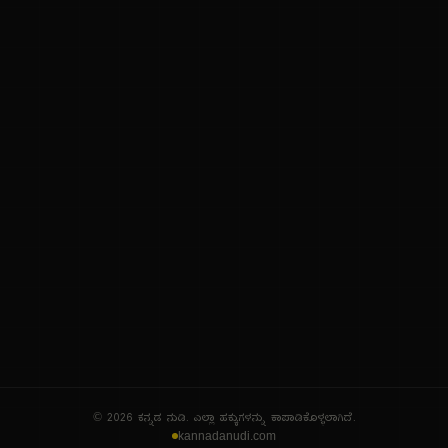
ನಮ್ಮ ಬಗ್ಗೆ
ಗೌಪ್ಯತೆ ನೀತಿ
ಸೇವಾ ನಿಯಮಗಳು
© 2026 ಕನ್ನಡ ನುಡಿ. ಎಲ್ಲಾ ಹಕ್ಕುಗಳನ್ನು ಕಾಪಾಡಿಕೊಳ್ಳಲಾಗಿದೆ.
kannadanudi.com