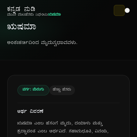
ಕನ್ನಡ ನುಡಿ
ಮುಖ ಪುಟ
ಹೆಸರು ನಿಘಂಟು
ಋಷಮಾ
ಋಷಮಾ
ಅಂತಃಕರ್ಣದಿಂದ ಮೃದುಸ್ವಭಾವವಳು.
ವರ್ಗ: ಮೆರುಗು
ಹೆಣ್ಣು ಹೆಸರು
ಅರ್ಥ ವಿವರಣೆ
ಋಷಮಾ ಎಂಬ ಹೆಸರಿಗೆ ಮೃದು, ದಯಾಳು ಮತ್ತು
ಶ್ರದ್ಧಾವಂತ ಎಂಬ ಅರ್ಥವಿದೆ. ಸಹಾನುಭೂತಿ, ವಿನಯ,