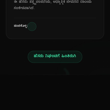
ಈ ಹೆಸರು ತತ್ತ್ವಚಿಂತನೆಯ, ಆಧ್ಯಾತ್ಮಿಕ ಜೀವನದ ದಾರಿಯ
ಸಂಕೇತವಾಗಿದೆ.
ಹಂಚಿಕೊಳ್ಳಿ:
ಹೆಸರು ನಿಘಂಟಿಗೆ ಹಿಂತಿರುಗಿ
ಕನ್ನಡ ನುಡಿ