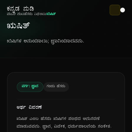
ಕನ್ನಡ ನುಡಿ
ಮುಖ ಪುಟ
ಹೆಸರು ನಿಘಂಟು
ಋಷಿತ್
ಋಷಿತ್
ಋಷಿಗಳ ಅನುಯಾಯಿ; ಜ್ಞಾನಿಯಾದವನು.
ವರ್ಗ: ಜ್ಞಾನ
ಗಂಡು ಹೆಸರು
ಅರ್ಥ ವಿವರಣೆ
ಋಷಿತ್ ಎಂಬ ಹೆಸರು ಋಷಿಗಳ ಪಂಥದ ಅನುಸರಣೆ
ಮಾಡುವವನು. ಜ್ಞಾನ, ವಿವೇಕ, ಧರ್ಮಪಾಲನೆಯ ಸಂಕೇತ.