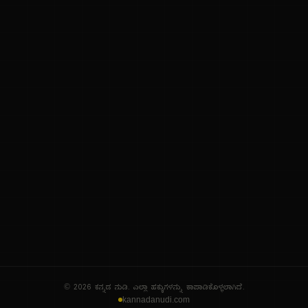
ನಮ್ಮ ಬಗ್ಗೆ
ಗೌಪ್ಯತೆ ನೀತಿ
ಸೇವಾ ನಿಯಮಗಳು
© 2026 ಕನ್ನಡ ನುಡಿ. ಎಲ್ಲಾ ಹಕ್ಕುಗಳನ್ನು ಕಾಪಾಡಿಕೊಳ್ಳಲಾಗಿದೆ.
kannadanudi.com