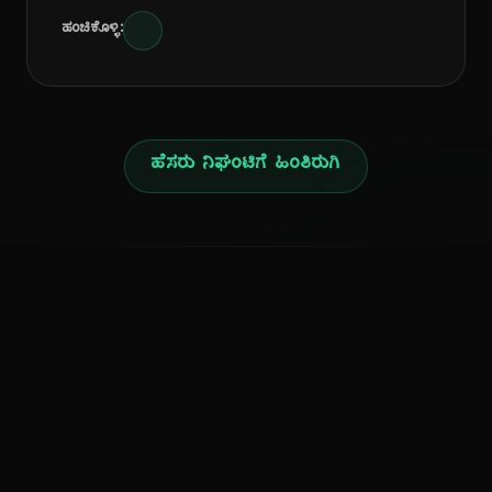
ಹಂಚಿಕೊಳ್ಳಿ:
ಹೆಸರು ನಿಘಂಟಿಗೆ ಹಿಂತಿರುಗಿ
ನ
ಕನ್ನಡ ನುಡಿ
ಕನ್ನಡ ಭಾಷೆ, ಸಂಸ್ಕೃತಿ ಮತ್ತು ಸಾಮಾನ್ಯ ಜ್ಞಾನದ ಡಿಜಿಟಲ್ ಆರ್ಕೈವ್