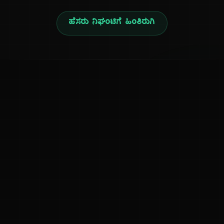
ಹೆಸರು ನಿಘಂಟಿಗೆ ಹಿಂತಿರುಗಿ
ನ
ಕನ್ನಡ ನುಡಿ
ಕನ್ನಡ ಭಾಷೆ, ಸಂಸ್ಕೃತಿ ಮತ್ತು ಸಾಮಾನ್ಯ ಜ್ಞಾನದ ಡಿಜಿಟಲ್ ಆರ್ಕೈವ್