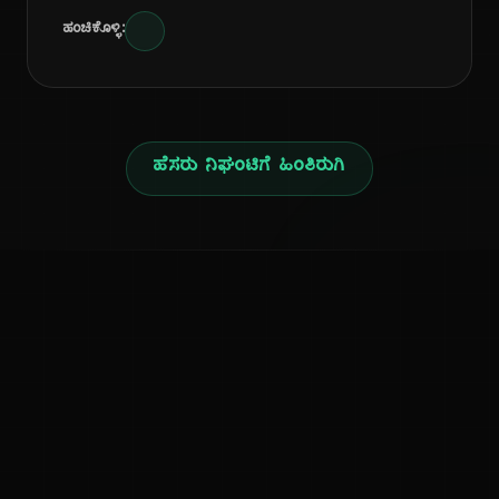
ಹಂಚಿಕೊಳ್ಳಿ:
ಹೆಸರು ನಿಘಂಟಿಗೆ ಹಿಂತಿರುಗಿ
ನ
ಕನ್ನಡ ನುಡಿ
ಕನ್ನಡ ಭಾಷೆ, ಸಂಸ್ಕೃತಿ ಮತ್ತು ಸಾಮಾನ್ಯ ಜ್ಞಾನದ ಡಿಜಿಟಲ್ ಆರ್ಕೈವ್