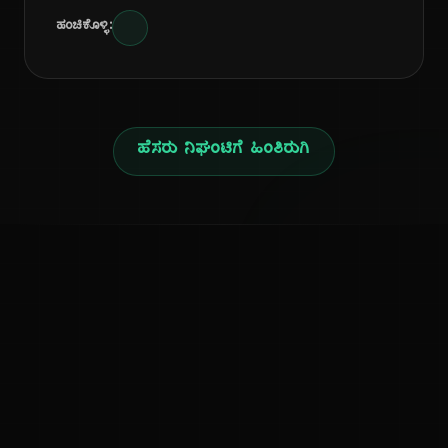
ಹಂಚಿಕೊಳ್ಳಿ:
ಹೆಸರು ನಿಘಂಟಿಗೆ ಹಿಂತಿರುಗಿ
ನ
ಕನ್ನಡ ನುಡಿ
ಕನ್ನಡ ಭಾಷೆ, ಸಂಸ್ಕೃತಿ ಮತ್ತು ಸಾಮಾನ್ಯ ಜ್ಞಾನದ ಡಿಜಿಟಲ್ ಆರ್ಕೈವ್