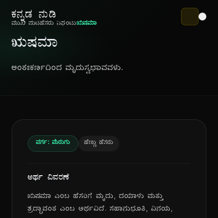
ಕನ್ನಡ ನುಡಿ
ಮುಖ ಪುಟ
ಹೆಸರು ನಿಘಂಟು
ಋಷಮಾ
ಋಷಮಾ
ಅಂತಃಕರ್ಣದಿಂದ ಮೃದುಸ್ವಭಾವವಳು.
ವರ್ಗ: ಮೆರುಗು
ಹೆಣ್ಣು ಹೆಸರು
ಅರ್ಥ ವಿವರಣೆ
ಋಷಮಾ ಎಂಬ ಹೆಸರಿಗೆ ಮೃದು, ದಯಾಳು ಮತ್ತು
ಶ್ರದ್ಧಾವಂತ ಎಂಬ ಅರ್ಥವಿದೆ. ಸಹಾನುಭೂತಿ, ವಿನಯ,