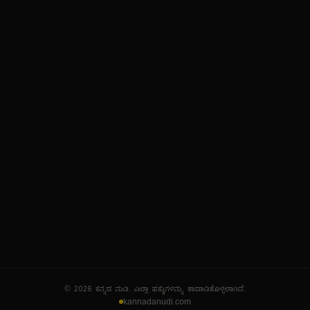
ನಮ್ಮ ಬಗ್ಗೆ
ಗೌಪ್ಯತೆ ನೀತಿ
ಸೇವಾ ನಿಯಮಗಳು
© 2026 ಕನ್ನಡ ನುಡಿ. ಎಲ್ಲಾ ಹಕ್ಕುಗಳನ್ನು ಕಾಪಾಡಿಕೊಳ್ಳಲಾಗಿದೆ.
kannadanudi.com