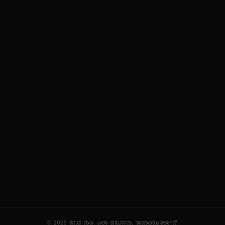
ನಮ್ಮ ಬಗ್ಗೆ
ಗೌಪ್ಯತೆ ನೀತಿ
ಸೇವಾ ನಿಯಮಗಳು
© 2026 ಕನ್ನಡ ನುಡಿ. ಎಲ್ಲಾ ಹಕ್ಕುಗಳನ್ನು ಕಾಪಾಡಿಕೊಳ್ಳಲಾಗಿದೆ.