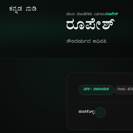
ಕನ್ನಡ ನುಡಿ
ಮುಖ ಪುಟ
ಹೆಸರು ನಿಘಂಟು
ರೂಪೇಶ್
ರೂಪೇಶ್
ಸೌಂದರ್ಯದ ಅಧಿಪತಿ.
ವರ್ಗ: ಪಾರಂಪರಿಕ
ಗಂಡು ಹೆಸ
ಹಂಚಿಕೊಳ್ಳಿ: