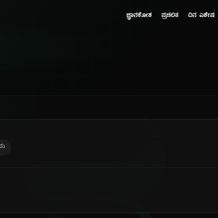
ಜ್ಞಾನಕೋಶ
ಪ್ರಚಲಿತ
ದಿನ ವಿಶೇಷ
ರು