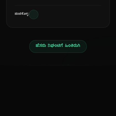
ಹಂಚಿಕೊಳ್ಳಿ:
ಹೆಸರು ನಿಘಂಟಿಗೆ ಹಿಂತಿರುಗಿ
ನ
ಕನ್ನಡ ನುಡಿ
ಕನ್ನಡ ಭಾಷೆ, ಸಂಸ್ಕೃತಿ ಮತ್ತು ಸಾಮಾನ್ಯ ಜ್ಞಾನದ ಡಿಜಿಟಲ್ ಆರ್ಕೈವ್