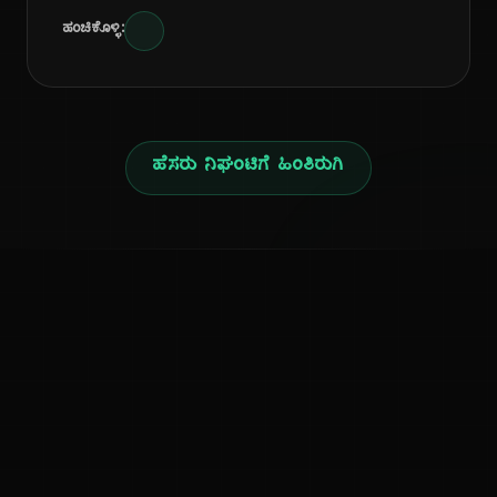
ಹಂಚಿಕೊಳ್ಳಿ:
ಹೆಸರು ನಿಘಂಟಿಗೆ ಹಿಂತಿರುಗಿ
ನ
ಕನ್ನಡ ನುಡಿ
ಕನ್ನಡ ಭಾಷೆ, ಸಂಸ್ಕೃತಿ ಮತ್ತು ಸಾಮಾನ್ಯ ಜ್ಞಾನದ ಡಿಜಿಟಲ್ ಆರ್ಕೈವ್