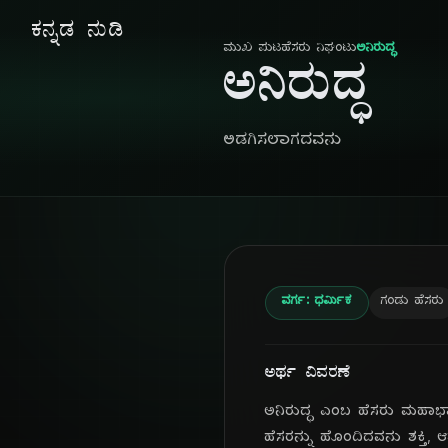
ಕನ್ನಡ ನುಡಿ
ಮುಖ ಪುಟ
ಹೆಸರು ನಿಘಂಟು
ಅನಿರುದ್ಧ
ಅನಿರುದ್ಧ
ಅಡಗಿಸಲಾಗದವನು
ವರ್ಗ: ಧರ್ಮಿಕ
ಗಂಡು ಹೆಸರು
ಅರ್ಥ ವಿವರಣೆ
ಅನಿರುದ್ಧ ಎಂಬ ಹೆಸರು ಮಹಾಭಾರತದ 
ಹೆಸರನ್ನು ಹೊಂದಿದವನು ಶಕ್ತಿ, ಆ