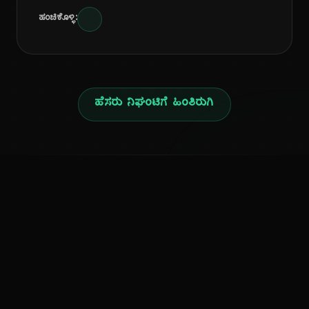
ಹಂಚಿಕೊಳ್ಳಿ:
ಹೆಸರು ನಿಘಂಟಿಗೆ ಹಿಂತಿರುಗಿ
ನ
ಕನ್ನಡ ನುಡಿ
ಕನ್ನಡ ಭಾಷೆ, ಸಂಸ್ಕೃತಿ ಮತ್ತು ಸಾಮಾನ್ಯ ಜ್ಞಾನದ ಡಿಜಿಟಲ್ ಆರ್ಕೈವ್