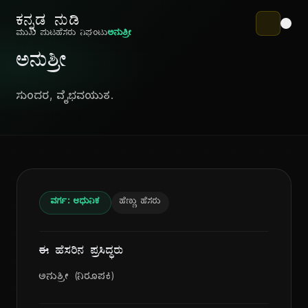
ಕನ್ನಡ ನುಡಿ
ಮುಖ ಪುಟ
ಹೆಸರು ನಿಘಂಟು
ಅನುಶ್ರೀ
ಅನುಶ್ರೀ
ಸುಂದರ, ವೈಭವಯುತ.
ವರ್ಗ: ಆಧುನಿಕ
ಹೆಣ್ಣು ಹೆಸರು
ಈ ಹೆಸರಿನ ಪ್ರಸಿದ್ಧರು
ಅನುಶ್ರೀ (ನಿರೂಪಕಿ)