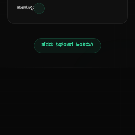
ಹಂಚಿಕೊಳ್ಳಿ:
ಹೆಸರು ನಿಘಂಟಿಗೆ ಹಿಂತಿರುಗಿ
ನ
ಕನ್ನಡ ನುಡಿ
ಕನ್ನಡ ಭಾಷೆ, ಸಂಸ್ಕೃತಿ ಮತ್ತು ಸಾಮಾನ್ಯ ಜ್ಞಾನದ ಡಿಜಿಟಲ್ ಆರ್ಕೈವ್