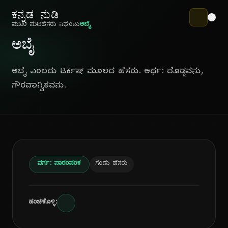
ಕನ್ನಡ ನುಡಿ
ಮುಖ ಪುಟ
ಹೆಸರು ನಿಘಂಟು
ಅಬೈ
ಅಬೈ
ಅಬೈ ಎಂಬದು ಟರ್ಕಿಷ್ ಮೂಲದ ಹೆಸರು. ಅರ್ಥ: ದೊಡ್ಡವನು,
ಗೌರವಾನ್ವಿತವನು.
ವರ್ಗ: ಪಾರಂಪರಿಕ
ಗಂಡು ಹೆಸರು
ಹಂಚಿಕೊಳ್ಳಿ: