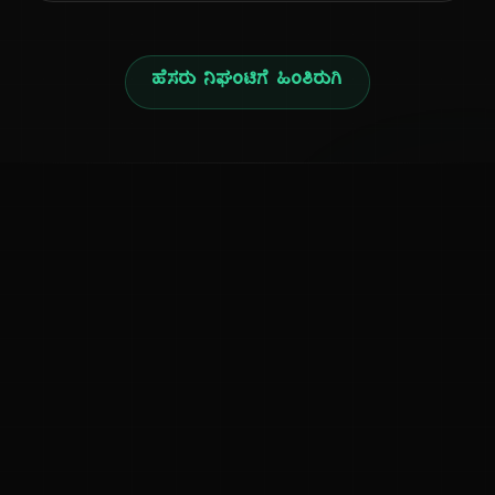
ಹೆಸರು ನಿಘಂಟಿಗೆ ಹಿಂತಿರುಗಿ
ನ
ಕನ್ನಡ ನುಡಿ
ಕನ್ನಡ ಭಾಷೆ, ಸಂಸ್ಕೃತಿ ಮತ್ತು ಸಾಮಾನ್ಯ ಜ್ಞಾನದ ಡಿಜಿಟಲ್ ಆರ್ಕೈವ್