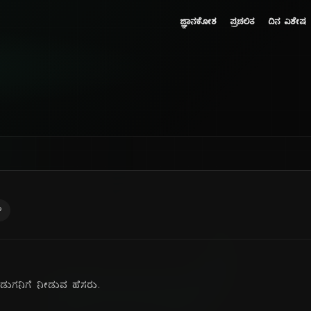
ಜ್ಞಾನಕೋಶ
ಪ್ರಚಲಿತ
ದಿನ ವಿಶೇಷ
ು
ಡುಗನಿಗೆ ನೀಡುವ ಹೆಸರು.