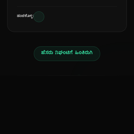
ಹಂಚಿಕೊಳ್ಳಿ:
ಹೆಸರು ನಿಘಂಟಿಗೆ ಹಿಂತಿರುಗಿ
ನ
ಕನ್ನಡ ನುಡಿ
ಕನ್ನಡ ಭಾಷೆ, ಸಂಸ್ಕೃತಿ ಮತ್ತು ಸಾಮಾನ್ಯ ಜ್ಞಾನದ ಡಿಜಿಟಲ್ ಆರ್ಕೈವ್