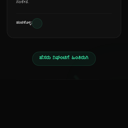
ಸಂಕೇತ.
ಹಂಚಿಕೊಳ್ಳಿ:
ಹೆಸರು ನಿಘಂಟಿಗೆ ಹಿಂತಿರುಗಿ
ನ
ಕನ್ನಡ ನುಡಿ
ಕನ್ನಡ ಭಾಷೆ, ಸಂಸ್ಕೃತಿ ಮತ್ತು ಸಾಮಾನ್ಯ ಜ್ಞಾನದ ಡಿಜಿಟಲ್ ಆರ್ಕೈವ್