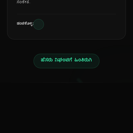
ಸಂಕೇತ.
ಹಂಚಿಕೊಳ್ಳಿ:
ಹೆಸರು ನಿಘಂಟಿಗೆ ಹಿಂತಿರುಗಿ
ನ
ಕನ್ನಡ ನುಡಿ
ಕನ್ನಡ ಭಾಷೆ, ಸಂಸ್ಕೃತಿ ಮತ್ತು ಸಾಮಾನ್ಯ ಜ್ಞಾನದ ಡಿಜಿಟಲ್ ಆರ್ಕೈವ್