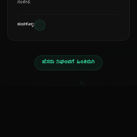
ಸಂಕೇತ.
ಹಂಚಿಕೊಳ್ಳಿ:
ಹೆಸರು ನಿಘಂಟಿಗೆ ಹಿಂತಿರುಗಿ
ನ
ಕನ್ನಡ ನುಡಿ
ಕನ್ನಡ ಭಾಷೆ, ಸಂಸ್ಕೃತಿ ಮತ್ತು ಸಾಮಾನ್ಯ ಜ್ಞಾನದ ಡಿಜಿಟಲ್ ಆರ್ಕೈವ್