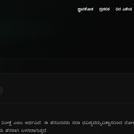
ಜ್ಞಾನಕೋಶ
ಪ್ರಚಲಿತ
ದಿನ ವಿಶೇಷ
ೀಕ್ಷೆ ಎಂಬ ಅರ್ಥವಿದೆ. ಈ ಹೆಸರಿನವರು ಸದಾ ಭವಿಷ್ಯವನ್ನುವಿಶ್ವಾಸದಿಂದ ನೋಡು
 ಹೆಸರಾಗಿ ಬಳಸಲಾಗುತ್ತದೆ.