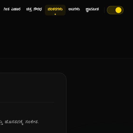
ಗೀತ ವಿಹಾರ
ಚಿತ್ರ ಸೌರಭ
ಪರಿಕರಗಳು
ಆಟಗಳು
ಜ್ಞಾನಪೀಠ
ತು ಹೊಸತನಕ್ಕೆ ಸಂಕೇತ.