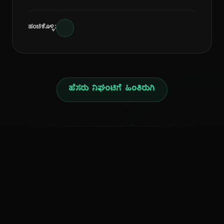
ಹಂಚಿಕೊಳ್ಳಿ:
ಹೆಸರು ನಿಘಂಟಿಗೆ ಹಿಂತಿರುಗಿ
ನ
ಕನ್ನಡ ನುಡಿ
ಕನ್ನಡ ಭಾಷೆ, ಸಂಸ್ಕೃತಿ ಮತ್ತು ಸಾಮಾನ್ಯ ಜ್ಞಾನದ ಡಿಜಿಟಲ್ ಆರ್ಕೈವ್