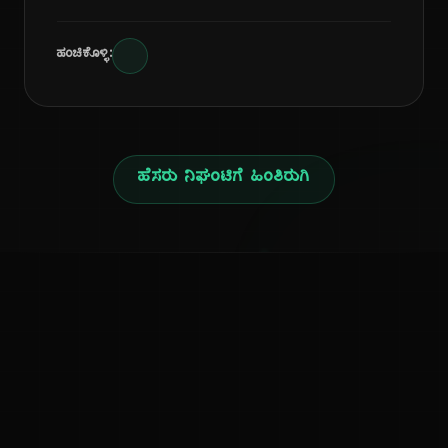
ಹಂಚಿಕೊಳ್ಳಿ:
ಹೆಸರು ನಿಘಂಟಿಗೆ ಹಿಂತಿರುಗಿ
ನ
ಕನ್ನಡ ನುಡಿ
ಕನ್ನಡ ಭಾಷೆ, ಸಂಸ್ಕೃತಿ ಮತ್ತು ಸಾಮಾನ್ಯ ಜ್ಞಾನದ ಡಿಜಿಟಲ್ ಆರ್ಕೈವ್