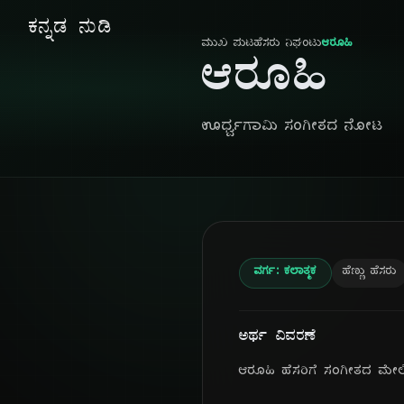
ಕನ್ನಡ ನುಡಿ
ಮುಖ ಪುಟ
ಹೆಸರು ನಿಘಂಟು
ಆರೂಹಿ
ಆರೂಹಿ
ಊರ್ಧ್ವಗಾಮಿ ಸಂಗೀತದ ನೋಟ
ವರ್ಗ: ಕಲಾತ್ಮಕ
ಹೆಣ್ಣು ಹೆಸರು
ಅರ್ಥ ವಿವರಣೆ
ಆರೂಹಿ ಹೆಸರಿಗೆ ಸಂಗೀತದ ಮೇ