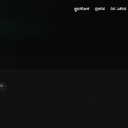
ಜ್ಞಾನಕೋಶ
ಪ್ರಚಲಿತ
ದಿನ ವಿಶೇಷ
ರು