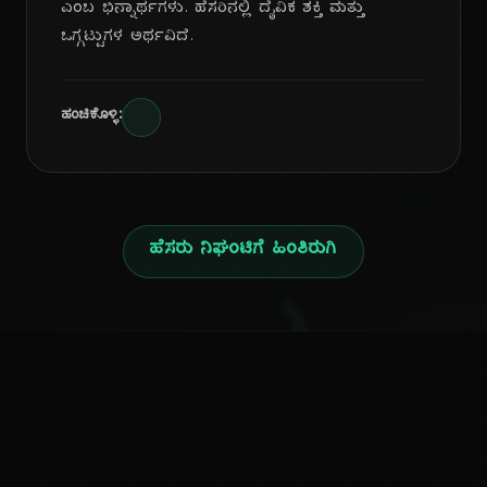
ಎಂಬ ಭಿನ್ನಾರ್ಥಗಳು. ಹೆಸರಿನಲ್ಲಿ ದೈವಿಕ ಶಕ್ತಿ ಮತ್ತು
ಒಗ್ಗಟ್ಟುಗಳ ಅರ್ಥವಿದೆ.
ಹಂಚಿಕೊಳ್ಳಿ:
ಹೆಸರು ನಿಘಂಟಿಗೆ ಹಿಂತಿರುಗಿ
ಕನ್ನಡ ನುಡಿ