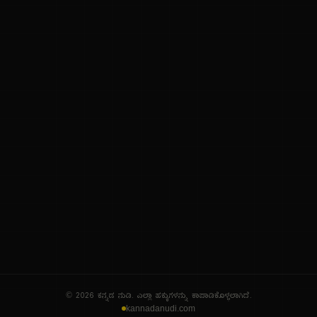
ನಮ್ಮ ಬಗ್ಗೆ
ಗೌಪ್ಯತೆ ನೀತಿ
ಸೇವಾ ನಿಯಮಗಳು
© 2026 ಕನ್ನಡ ನುಡಿ. ಎಲ್ಲಾ ಹಕ್ಕುಗಳನ್ನು ಕಾಪಾಡಿಕೊಳ್ಳಲಾಗಿದೆ.
kannadanudi.com