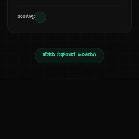
ಹಂಚಿಕೊಳ್ಳಿ:
ಹೆಸರು ನಿಘಂಟಿಗೆ ಹಿಂತಿರುಗಿ
ನ
ಕನ್ನಡ ನುಡಿ
ಕನ್ನಡ ಭಾಷೆ, ಸಂಸ್ಕೃತಿ ಮತ್ತು ಸಾಮಾನ್ಯ ಜ್ಞಾನದ ಡಿಜಿಟಲ್ ಆರ್ಕೈವ್