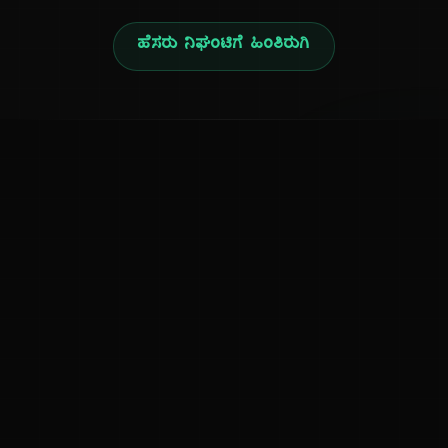
ಹೆಸರು ನಿಘಂಟಿಗೆ ಹಿಂತಿರುಗಿ
ನ
ಕನ್ನಡ ನುಡಿ
ಕನ್ನಡ ಭಾಷೆ, ಸಂಸ್ಕೃತಿ ಮತ್ತು ಸಾಮಾನ್ಯ ಜ್ಞಾನದ ಡಿಜಿಟಲ್ ಆರ್ಕೈವ್