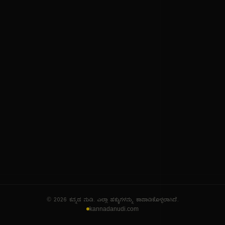
ನಮ್ಮ ಬಗ್ಗೆ
ಗೌಪ್ಯತೆ ನೀತಿ
ಸೇವಾ ನಿಯಮಗಳು
© 2026 ಕನ್ನಡ ನುಡಿ. ಎಲ್ಲಾ ಹಕ್ಕುಗಳನ್ನು ಕಾಪಾಡಿಕೊಳ್ಳಲಾಗಿದೆ.
kannadanudi.com