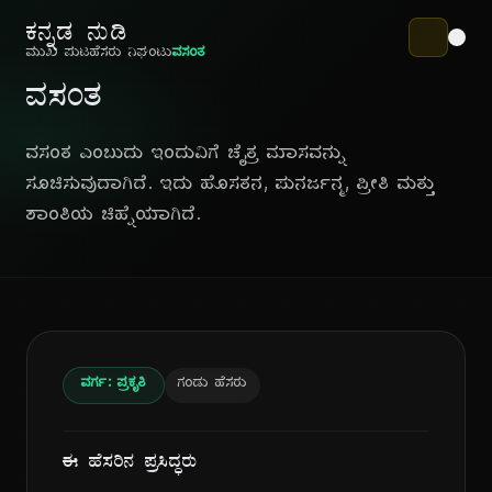
ಕನ್ನಡ ನುಡಿ
ಮುಖ ಪುಟ
ಹೆಸರು ನಿಘಂಟು
ವಸಂತ
ವಸಂತ
ವಸಂತ ಎಂಬುದು ಇಂದುವಿಗೆ ಚೈತ್ರ ಮಾಸವನ್ನು
ಸೂಚಿಸುವುದಾಗಿದೆ. ಇದು ಹೊಸತನ, ಪುನರ್ಜನ್ಮ, ಪ್ರೀತಿ ಮತ್ತು
ಶಾಂತಿಯ ಚಿಹ್ನೆಯಾಗಿದೆ.
ವರ್ಗ: ಪ್ರಕೃತಿ
ಗಂಡು ಹೆಸರು
ಈ ಹೆಸರಿನ ಪ್ರಸಿದ್ಧರು