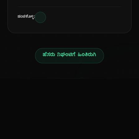
ಹಂಚಿಕೊಳ್ಳಿ:
ಹೆಸರು ನಿಘಂಟಿಗೆ ಹಿಂತಿರುಗಿ
ನ
ಕನ್ನಡ ನುಡಿ
ಕನ್ನಡ ಭಾಷೆ, ಸಂಸ್ಕೃತಿ ಮತ್ತು ಸಾಮಾನ್ಯ ಜ್ಞಾನದ ಡಿಜಿಟಲ್ ಆರ್ಕೈವ್