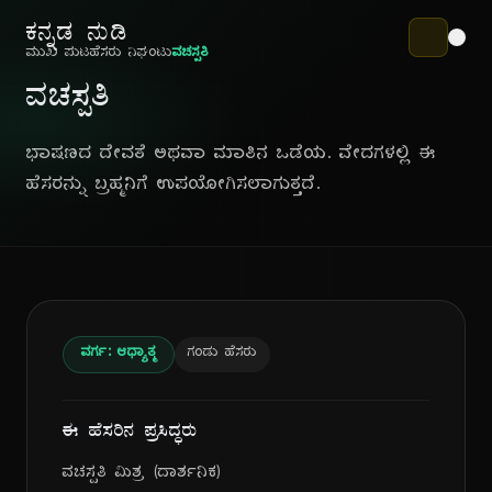
ಕನ್ನಡ ನುಡಿ
ಮುಖ ಪುಟ
ಹೆಸರು ನಿಘಂಟು
ವಚಸ್ಪತಿ
ವಚಸ್ಪತಿ
ಭಾಷಣದ ದೇವತೆ ಅಥವಾ ಮಾತಿನ ಒಡೆಯ. ವೇದಗಳಲ್ಲಿ ಈ
ಹೆಸರನ್ನು ಬ್ರಹ್ಮನಿಗೆ ಉಪಯೋಗಿಸಲಾಗುತ್ತದೆ.
ವರ್ಗ: ಆಧ್ಯಾತ್ಮ
ಗಂಡು ಹೆಸರು
ಈ ಹೆಸರಿನ ಪ್ರಸಿದ್ಧರು
ವಚಸ್ಪತಿ ಮಿಶ್ರ (ದಾರ್ಶನಿಕ)