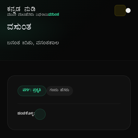
ಕನ್ನಡ ನುಡಿ
ಮುಖ ಪುಟ
ಹೆಸರು ನಿಘಂಟು
ವಸುಂತ
ವಸುಂತ
ಬಸಂತ ಋತು, ವಸಂತಕಾಲ
ವರ್ಗ: ಪ್ರಕೃತಿ
ಗಂಡು ಹೆಸರು
ಹಂಚಿಕೊಳ್ಳಿ: