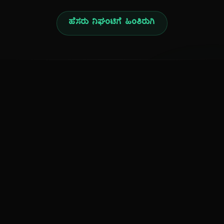
ಹೆಸರು ನಿಘಂಟಿಗೆ ಹಿಂತಿರುಗಿ
ನ
ಕನ್ನಡ ನುಡಿ
ಕನ್ನಡ ಭಾಷೆ, ಸಂಸ್ಕೃತಿ ಮತ್ತು ಸಾಮಾನ್ಯ ಜ್ಞಾನದ ಡಿಜಿಟಲ್ ಆರ್ಕೈವ್