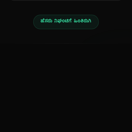
ಹೆಸರು ನಿಘಂಟಿಗೆ ಹಿಂತಿರುಗಿ
ನ
ಕನ್ನಡ ನುಡಿ
ಕನ್ನಡ ಭಾಷೆ, ಸಂಸ್ಕೃತಿ ಮತ್ತು ಸಾಮಾನ್ಯ ಜ್ಞಾನದ ಡಿಜಿಟಲ್ ಆರ್ಕೈವ್