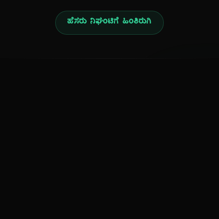
ಹೆಸರು ನಿಘಂಟಿಗೆ ಹಿಂತಿರುಗಿ
ನ
ಕನ್ನಡ ನುಡಿ
ಕನ್ನಡ ಭಾಷೆ, ಸಂಸ್ಕೃತಿ ಮತ್ತು ಸಾಮಾನ್ಯ ಜ್ಞಾನದ ಡಿಜಿಟಲ್ ಆರ್ಕೈವ್