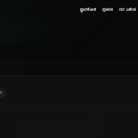
ಜ್ಞಾನಕೋಶ
ಪ್ರಚಲಿತ
ದಿನ ವಿಶೇಷ
ರು