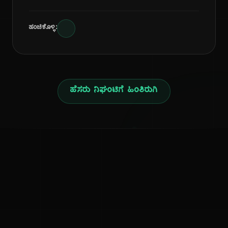
ಹಂಚಿಕೊಳ್ಳಿ:
ಹೆಸರು ನಿಘಂಟಿಗೆ ಹಿಂತಿರುಗಿ
ನ
ಕನ್ನಡ ನುಡಿ
ಕನ್ನಡ ಭಾಷೆ, ಸಂಸ್ಕೃತಿ ಮತ್ತು ಸಾಮಾನ್ಯ ಜ್ಞಾನದ ಡಿಜಿಟಲ್ ಆರ್ಕೈವ್