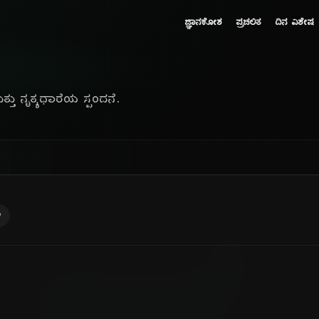
ಜ್ಞಾನಕೋಶ
ಪ್ರಚಲಿತ
ದಿನ ವಿಶೇಷ
ು ನೃತ್ಯಧಾರೆಯ ಸ್ಪಂದನೆ.
ು