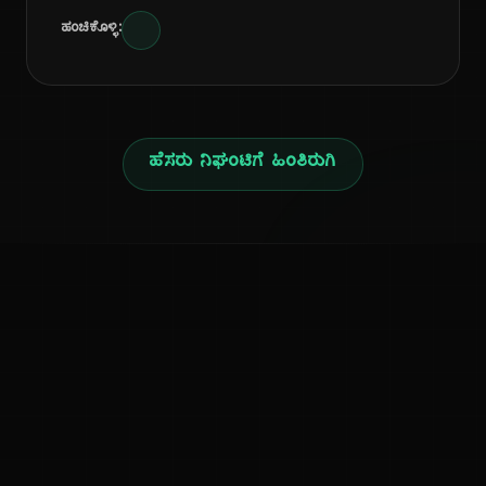
ಹಂಚಿಕೊಳ್ಳಿ:
ಹೆಸರು ನಿಘಂಟಿಗೆ ಹಿಂತಿರುಗಿ
ನ
ಕನ್ನಡ ನುಡಿ
ಕನ್ನಡ ಭಾಷೆ, ಸಂಸ್ಕೃತಿ ಮತ್ತು ಸಾಮಾನ್ಯ ಜ್ಞಾನದ ಡಿಜಿಟಲ್ ಆರ್ಕೈವ್